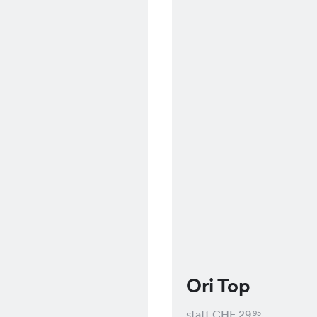
Ori Top
statt CHF
29
95