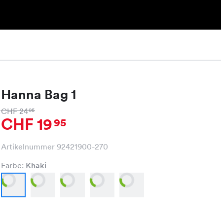
Hanna Bag 1
CHF 24
95
CHF 19
95
Artikelnummer 92421900-270
Farbe:
Khaki