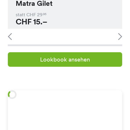
Matra Gilet
statt CHF
29
95
CHF
15.–
Lookbook ansehen