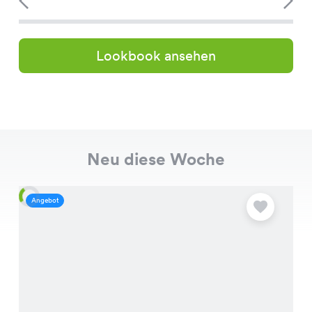
Lookbook ansehen
Neu diese Woche
Angebot
A