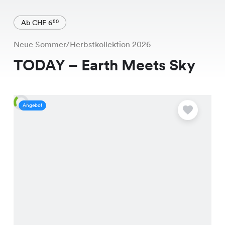
Ab CHF 6
50
Neue Sommer/Herbstkollektion 2026
TODAY – Earth Meets Sky
Angebot
A