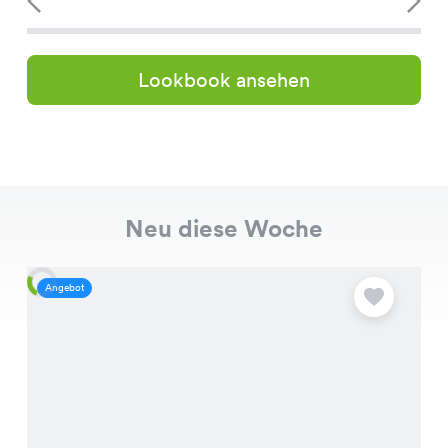
Lookbook ansehen
Neu diese Woche
Angebot
A