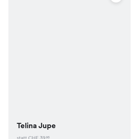
Telina Jupe
statt CHF
39
95