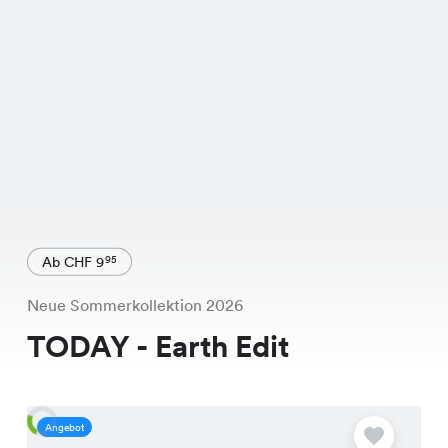
Ab CHF 9
95
Neue Sommerkollektion 2026
TODAY - Earth Edit
Angebot
A