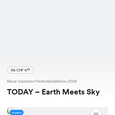
Ab CHF 6
50
Neue Sommer/Herbstkollektion 2026
TODAY – Earth Meets Sky
Angebot
A