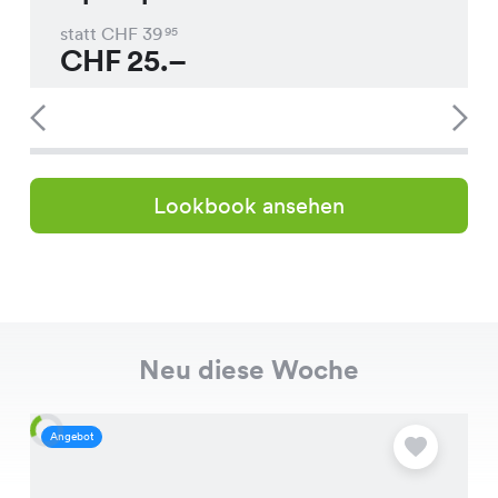
statt CHF
39
95
CHF
25.–
Lookbook ansehen
Neu diese Woche
Angebot
A