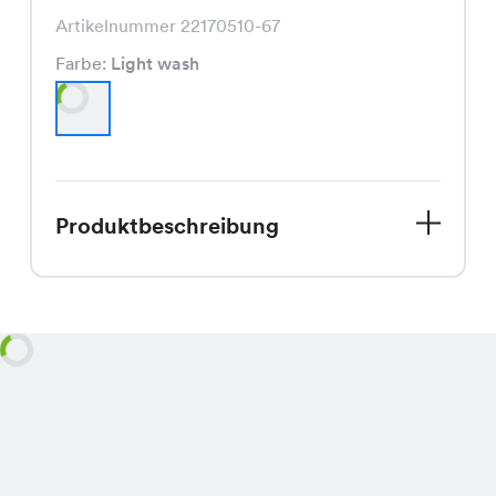
Artikelnummer 22170510-67
Farbe:
Light wash
Produktbeschreibung
Entdecke die Holiday Jeans, jetzt im
Herbst-Sale und nur für kurze Zeit zu
einem unschlagbaren Spezialpreis von
CHF 24.95 statt CHF 49.95! Diese
Jeans in Light Wash ist ein absoluter
Hingucker und passt perfekt zu