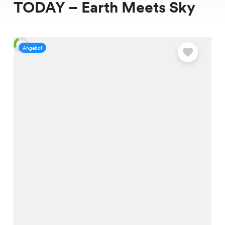
TODAY – Earth Meets Sky
Angebot
A