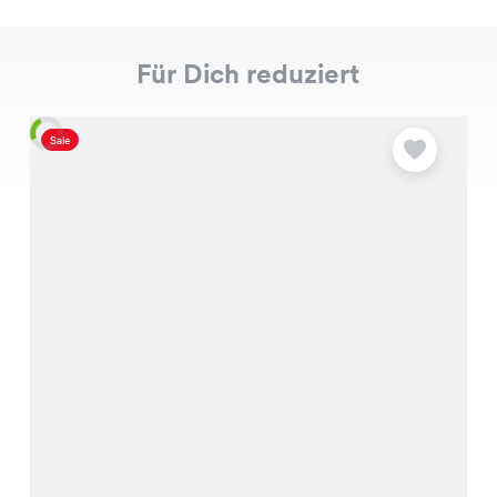
Für Dich reduziert
Sale
S