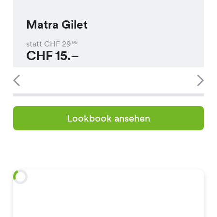
Matra Gilet
statt CHF
29
95
CHF
15.–
Lookbook ansehen