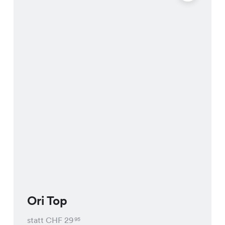
Ori Top
statt CHF
29
95