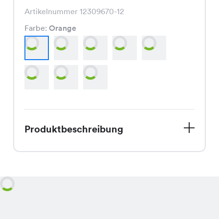
Artikelnummer 12309670-12
Farbe:
Orange
Produktbeschreibung
Entdecke den Iris Pullover, unser
Frühlingsfavorit, der jetzt zu einem
Spezialpreis von CHF 14.95 erhältlich
ist! Dieser Strickpullover ist ein echter