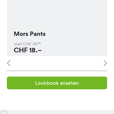
Mors Pants
statt CHF
39
95
CHF
18.–
Lookbook ansehen