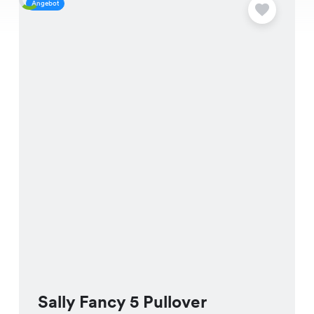
Angebot
A
Sally Fancy 5 Pullover