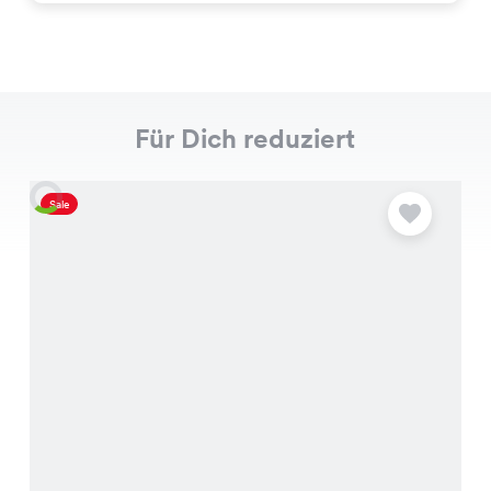
Für Dich reduziert
Sale
S