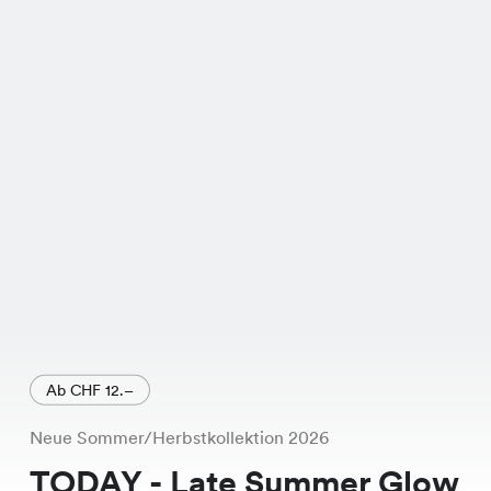
Hingucker und passt perfekt zu
Deinem Frühlingslook. Die Farbpalette
reicht von frischem Orange und Grün
bis hin zu sanftem Vintage Rose und
elegantem Marine, Sky, Beige,
Schwarz und Anthrazit.
Der Iris Pullover zeichnet sich durch
seinen schmeichelhaften Schnitt und
die hochwertige Verarbeitung aus. Er
ist nicht nur bequem, sondern auch
vielseitig kombinierbar - ein echtes
Ab CHF 12.–
Must-Have für Deine Garderobe in
Neue Sommer/Herbstkollektion 2026
dieser Saison.
TODAY - Late Summer Glow