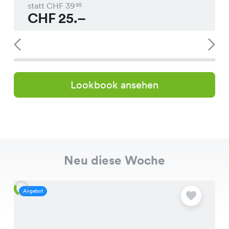
statt CHF
39
95
CHF
25.–
Lookbook ansehen
Neu diese Woche
Angebot
A