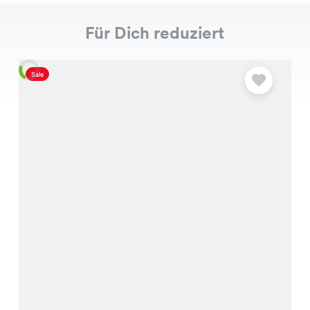
Für Dich reduziert
Sale
S