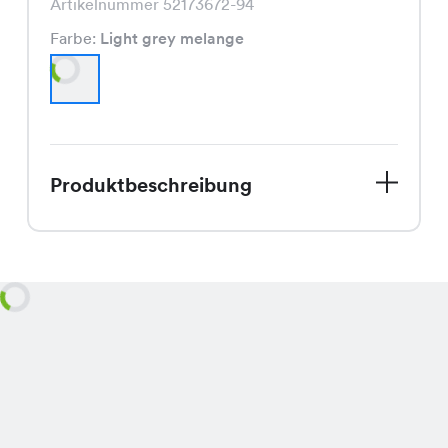
Artikelnummer 52173672-94
Farbe:
Light grey melange
Produktbeschreibung
Entdecke den Jane Pullover, Dein
neuer Lieblingsbegleiter für den
Spätsommer. In der Farbe Light grey
melange strahlt er eine elegante
Leichtigkeit aus, die perfekt zur
Jahreszeit passt. Der Schnitt und die
Verarbeitung sind typisch für Strick