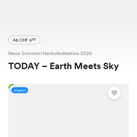
Ab CHF 6
50
Neue Sommer/Herbstkollektion 2026
TODAY – Earth Meets Sky
Angebot
A