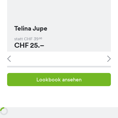
Telina Jupe
statt CHF
39
95
CHF
25.–
Lookbook ansehen