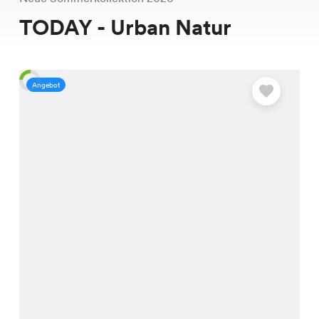
TODAY - Urban Natur
Angebot
A