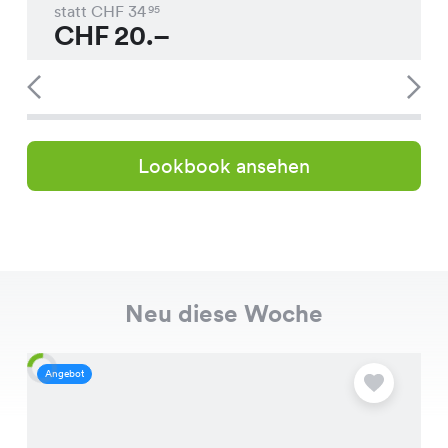
statt CHF
34
95
CHF
20.–
Lookbook ansehen
Neu diese Woche
Angebot
A