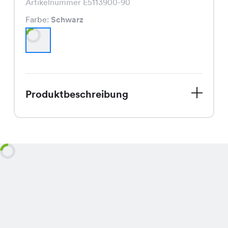
Artikelnummer E5113900-90
Farbe:
Schwarz
Produktbeschreibung
Entdecke die Jeans 9009-03, Dein
neuer Lieblingsbegleiter für den
Herbst! Mit ihrem eleganten Schwarz
ist sie das perfekte Basic für Deine
Garderobe. Der Schnitt schmeichelt
jeder Figur und die hochwertige
Verarbeitung garantiert angenehmen