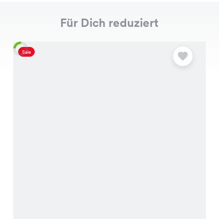
Für Dich reduziert
Sale
S