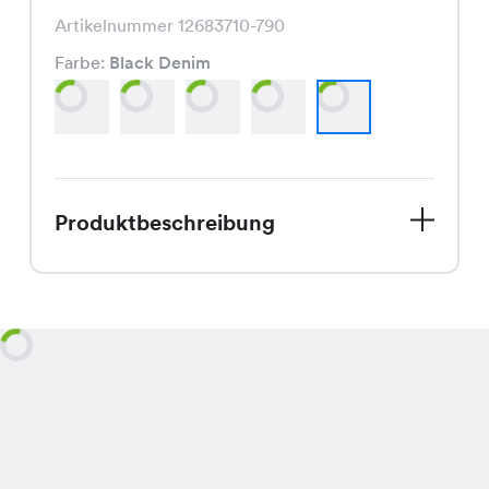
Artikelnummer 12683710-790
Farbe:
Black Denim
Produktbeschreibung
Die Jeans Jacket, aktuell im Angebot
für nur CHF 25.00 statt CHF 39.95, ist
in den Farben Dark Denim, Light wash,
Mid wash, Vintage wash und Black
Denim erhältlich und überzeugt durch
ihren zeitlosen und vielseitigen