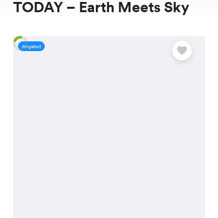
TODAY – Earth Meets Sky
Angebot
A