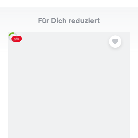
Für Dich reduziert
Sale
S