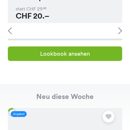
statt CHF
29
95
CHF
20.–
Lookbook ansehen
Neu diese Woche
Angebot
A