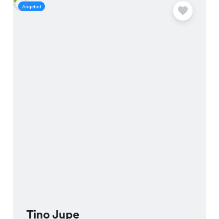
Angebot
A
Tino Jupe