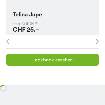
Telina Jupe
statt CHF
39
95
CHF
25.–
Lookbook ansehen