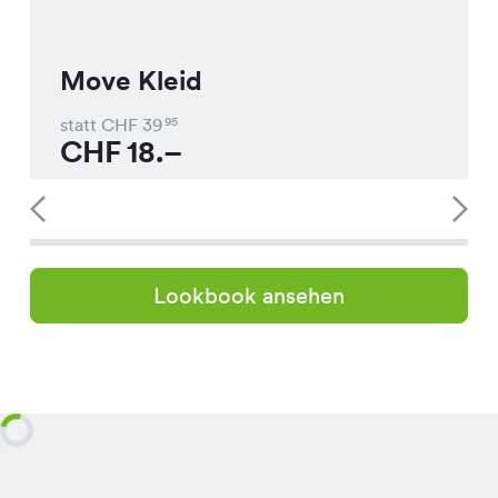
Move Kleid
statt CHF
39
95
CHF
18.–
Lookbook ansehen