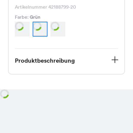
Artikelnummer 42188799-20
Farbe:
Grün
Produktbeschreibung
Die Jona Bluse ist der perfekte
Begleiter für den Frühling! Mit ihrem
frischen Look in den Farben Offwhite,
Grün und Rose bringt sie sofort gute
Laune. Der Schnitt ist klassisch und
schmeichelt jeder Figur, während die