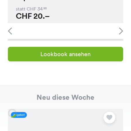
statt CHF
34
95
CHF
20.–
Lookbook ansehen
Neu diese Woche
Angebot
A