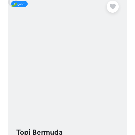
Angebot
A
Topi Bermuda