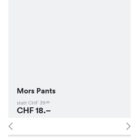
Mors Pants
statt CHF
39
95
CHF
18.–