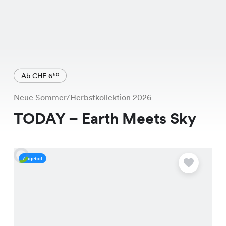
Ab CHF 6
50
Neue Sommer/Herbstkollektion 2026
TODAY – Earth Meets Sky
Angebot
A