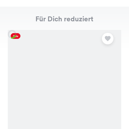
Für Dich reduziert
Sale
S