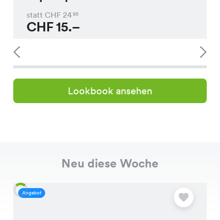
statt CHF
24
95
CHF
15.–
Lookbook ansehen
Neu diese Woche
Angebot
A