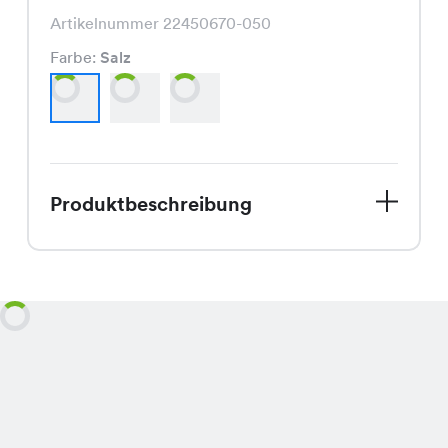
Artikelnummer 22450670-050
Farbe:
Salz
Produktbeschreibung
Willkommen bei Chicorée, Deinem
Modegeschäft mit über 170 Filialen in
der ganzen Schweiz. Wir haben etwas
Besonderes für Dich! Unser Kaila Top,
ein wunderschöner Strickpullover, der
perfekt für die lauen Sommerabende