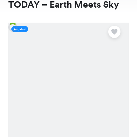
TODAY – Earth Meets Sky
Angebot
A