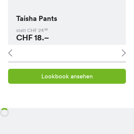
Taisha Pants
statt CHF
24
95
CHF
18.–
Lookbook ansehen