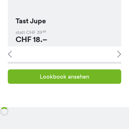
Tast Jupe
statt CHF
39
95
CHF
18.–
Lookbook ansehen