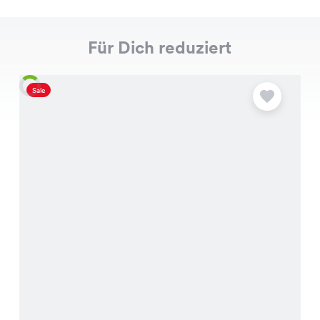
Für Dich reduziert
Sale
S