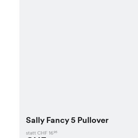
Sally Fancy 5 Pullover
statt CHF
16
95