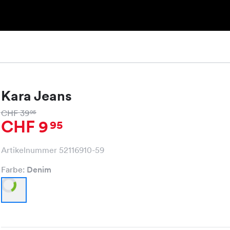
Kara Jeans
CHF 39
95
CHF 9
95
Artikelnummer 52116910-59
Farbe:
Denim