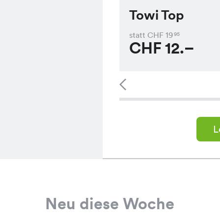
Towi Top
statt CHF
19
95
CHF
12.–
L
Neu diese Woche