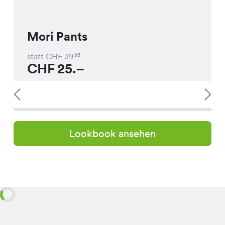
Mori Pants
statt CHF
39
95
CHF
25.–
Lookbook ansehen