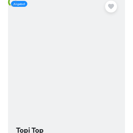
Angebot
A
Topi Top