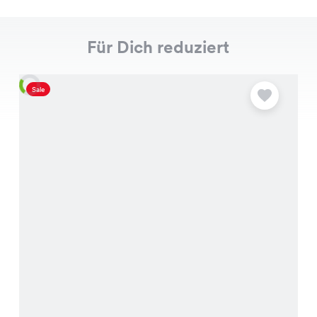
Für Dich reduziert
Sale
S