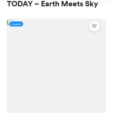
TODAY – Earth Meets Sky
Angebot
A