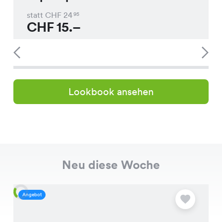
statt CHF
24
95
CHF
15.–
Lookbook ansehen
Neu diese Woche
Angebot
A