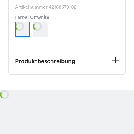
Artikelnummer 42168679-02
Farbe:
Offwhite
Produktbeschreibung
Entdecke den Kimmy Color Pullover,
Dein perfekter Begleiter für den
Spätsommer. Dieser Strickpullover in
den sanften Farben Offwhite und
Natur ist nicht nur schmeichelnd für
jede Figur, sondern auch ein echter