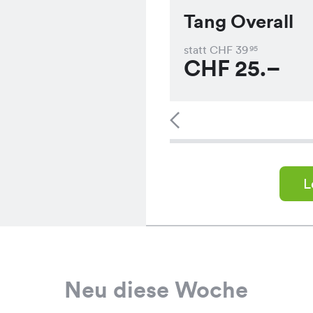
Tang Overall
statt CHF
39
95
CHF
25.–
L
Neu diese Woche