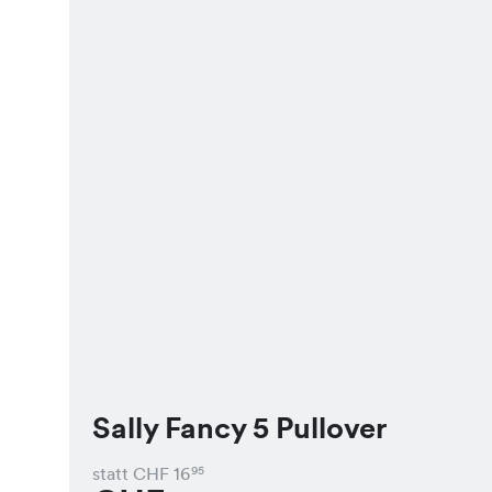
Sally Fancy 5 Pullover
statt CHF
16
95