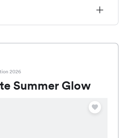
5 statt CHF 16.95, ist ein modisches
 Apricot, das mit seinem
ollen Look sorgt.
tion 2026
ate Summer Glow
Angebot