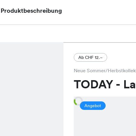
Produktbeschreibung
Das Kiri Rose Shirt, jetzt im Sale für nur CHF 14.9
Shirt in den zarten Farben Rose, Vintage Rose und
angenehmen Schnitt für einen bequemen und stilv
Ab CHF 12.–
Neue Sommer/Herbstkollek
TODAY - L
Angebot