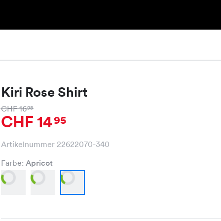
Kiri Rose Shirt
CHF 16
95
CHF 14
95
Artikelnummer 22622070-340
Farbe:
Apricot