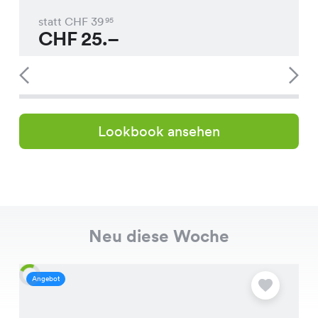
statt CHF
39
95
CHF
25.–
Lookbook ansehen
Neu diese Woche
Angebot
A