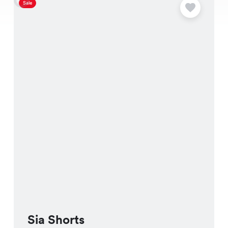
Sale
S
Sia Shorts