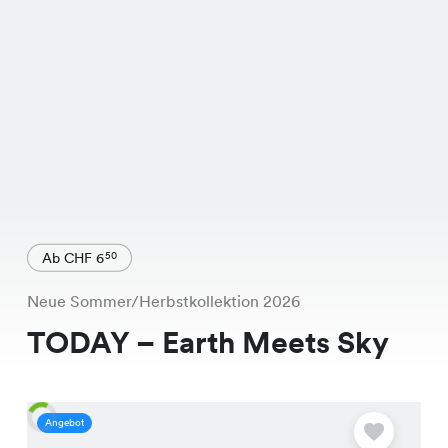
Ab CHF 6
50
Neue Sommer/Herbstkollektion 2026
TODAY – Earth Meets Sky
Angebot
A