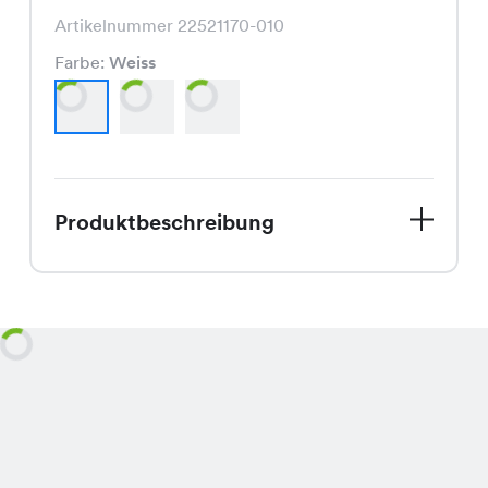
Artikelnummer 22521170-010
Farbe:
Weiss
Produktbeschreibung
Das Kiro Shirt, aktuell im Angebot für
nur CHF 3.95 statt CHF 16.95, ist in
den klassischen Farben Weiss, Marine
und Schwarz erhältlich und besticht
durch seinen bequemen und
modischen Schnitt.