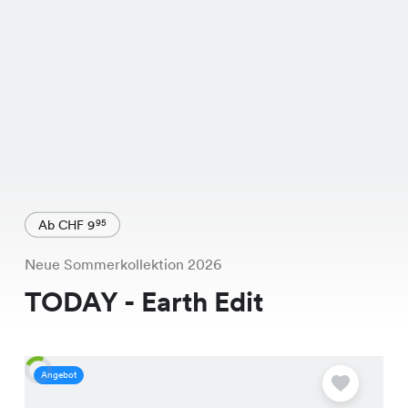
Ab CHF 9
95
Neue Sommerkollektion 2026
TODAY - Earth Edit
Angebot
A