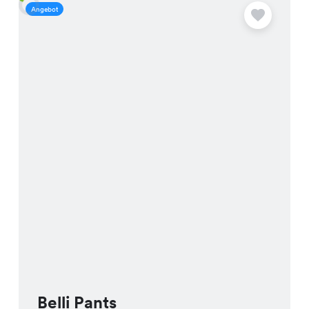
Angebot
A
Belli Pants