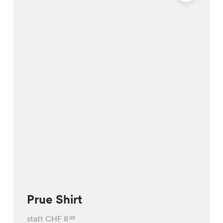
Prue Shirt
statt CHF
8
95