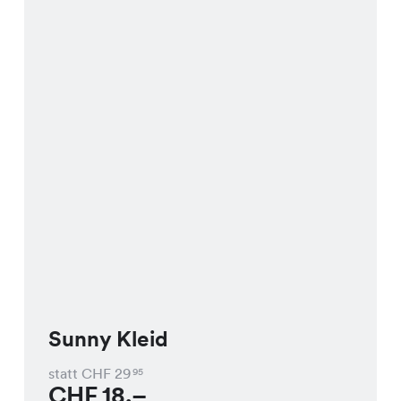
Sunny Kleid
statt CHF
29
95
CHF
18.–