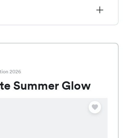
 Rock in Coffee, für nur CHF 9.95
chnitt jedem Outfit eine elegante
tion 2026
ate Summer Glow
Angebot