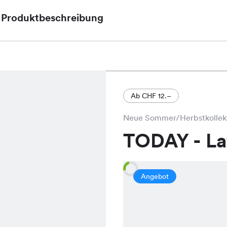
Produktbeschreibung
Im Sale erhältlich: Der Lasso Jupe, ein modischer
statt CHF 19.95, der mit seinem schmeichelnden S
Note verleiht.
Ab CHF 12.–
Neue Sommer/Herbstkollek
TODAY - L
Angebot