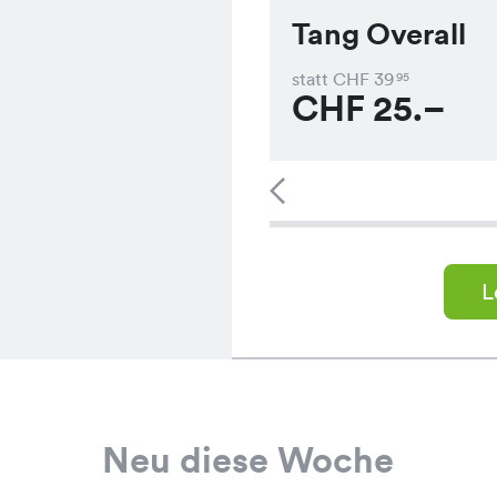
Tang Overall
statt CHF
39
95
CHF
25.–
L
Neu diese Woche