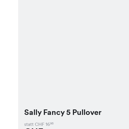
Sally Fancy 5 Pullover
statt CHF
16
95