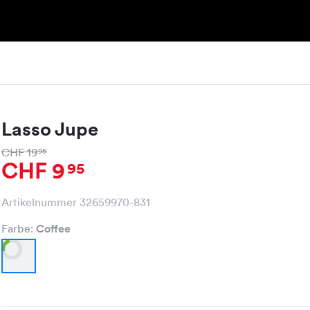
Lasso Jupe
CHF 19
95
CHF 9
95
Artikelnummer 32659970-831
Farbe:
Coffee