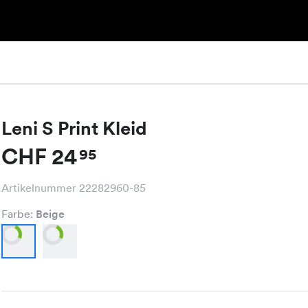
Leni S Print Kleid
CHF 24
95
Artikelnummer 22282960-85
Farbe:
Beige