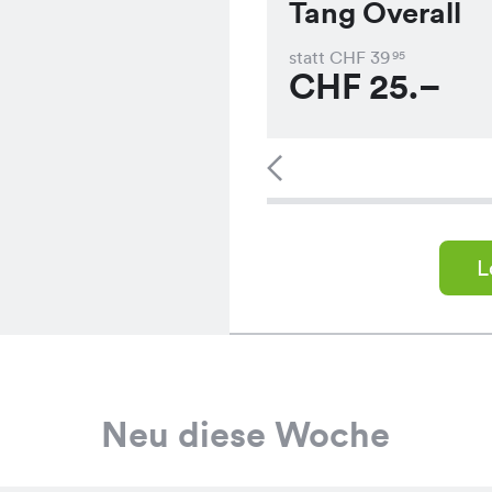
Tang Overall
statt CHF
39
95
CHF
25.–
L
Neu diese Woche