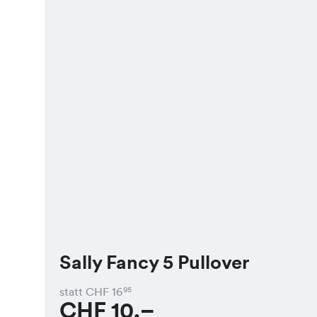
Sally Fancy 5 Pullover
statt CHF
16
95
CHF
10.–