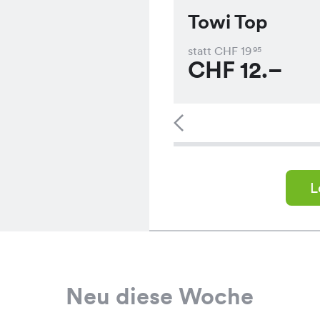
Towi Top
statt CHF
19
95
CHF
12.–
L
Neu diese Woche