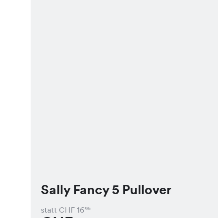
Sally Fancy 5 Pullover
statt CHF
16
95