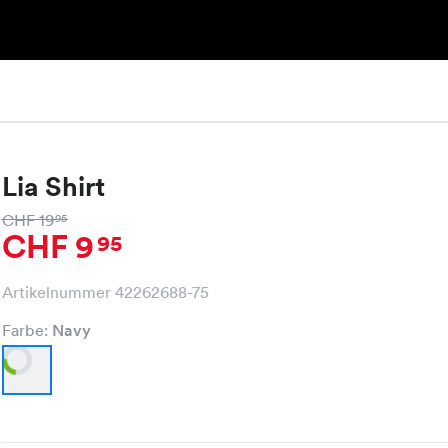
Lia Shirt
CHF 19
95
CHF 9
95
Artikelnummer 42262688-75
Farbe:
Navy