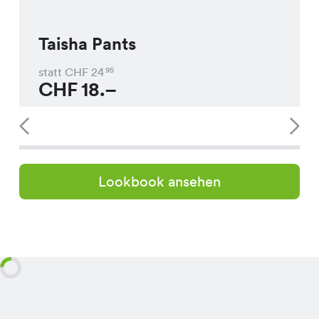
Taisha Pants
statt CHF
24
95
CHF
18.–
Lookbook ansehen