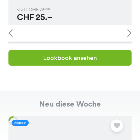
statt CHF
39
95
CHF
25.–
Lookbook ansehen
Neu diese Woche
Angebot
A