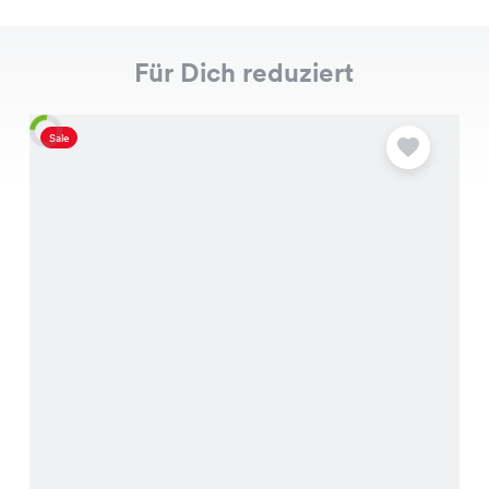
Für Dich reduziert
Sale
S