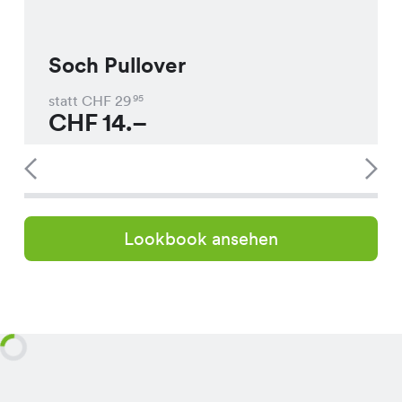
Soch Pullover
statt CHF
29
95
CHF
14.–
Lookbook ansehen