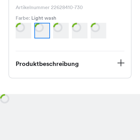
Artikelnummer 22628410-730
Farbe:
Light wash
Produktbeschreibung
Die Lilly Jeans Shorts, jetzt im
Angebot für nur CHF 12.95 statt CHF
19.95, ist in den attraktiven Farben
Dark Denim, Light wash, Mid wash,
Vintage wash und Black Denim
erhältlich und besticht durch ihren