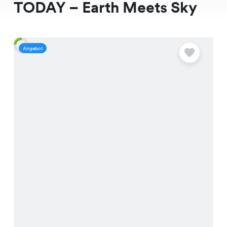
TODAY – Earth Meets Sky
Angebot
A