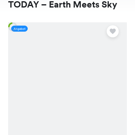
TODAY – Earth Meets Sky
Angebot
A