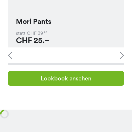
Mori Pants
statt CHF
39
95
CHF
25.–
Lookbook ansehen