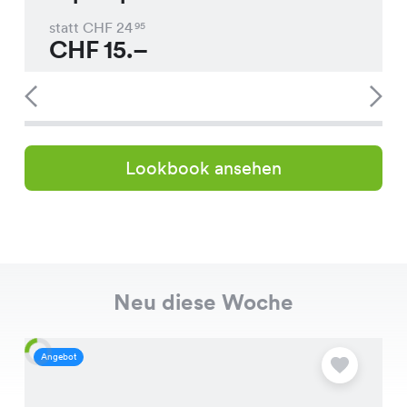
statt CHF
24
95
CHF
15.–
Lookbook ansehen
Neu diese Woche
Angebot
A