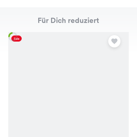
Für Dich reduziert
Sale
S