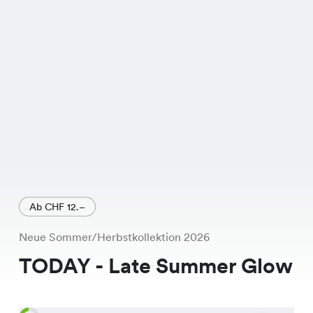
frischen Farben Salbei, Rot und Blau.
Es ist nicht nur modisch, sondern auch
günstig! Du kannst online
nachschauen, ob es in einer Chicorée
Filiale in Deiner Nähe verfügbar ist.
Lass Dich von der Qualität und dem
tollen Preis-Leistungs-Verhältnis
überzeugen.
Ab CHF 12.–
Neue Sommer/Herbstkollektion 2026
TODAY - Late Summer Glow