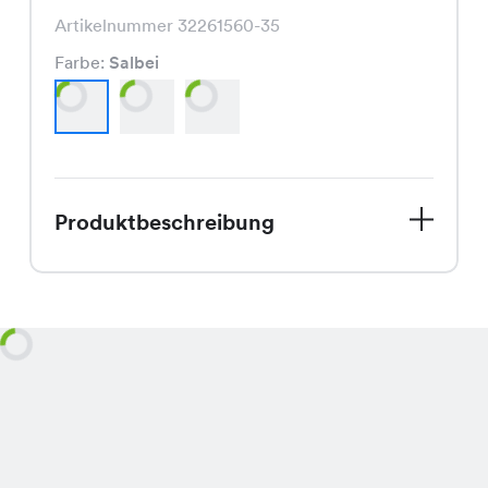
Artikelnummer 32261560-35
Farbe:
Salbei
Produktbeschreibung
Entdecke unser Limon Kleid, das
perfekte Sommerkleid für Dich!
Aktuell im Sale für nur CHF 9.95 statt
dem regulären Preis von CHF 19.95.
Dieses Kleid besticht durch seinen
schmeichelhaften Schnitt und die