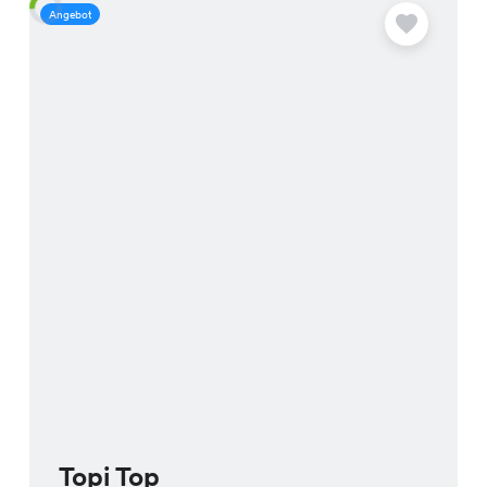
Angebot
A
Topi Top