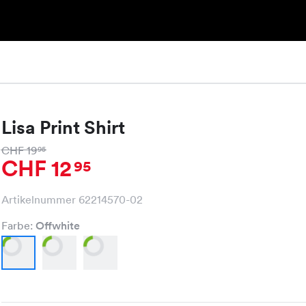
Lisa Print Shirt
CHF 19
95
CHF 12
95
Artikelnummer 62214570-02
Farbe:
Offwhite