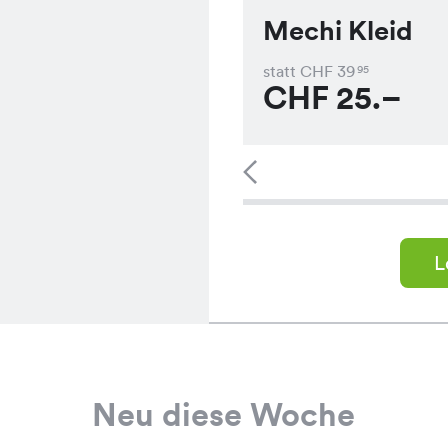
Mechi Kleid
statt CHF
39
95
CHF
25.–
L
Neu diese Woche