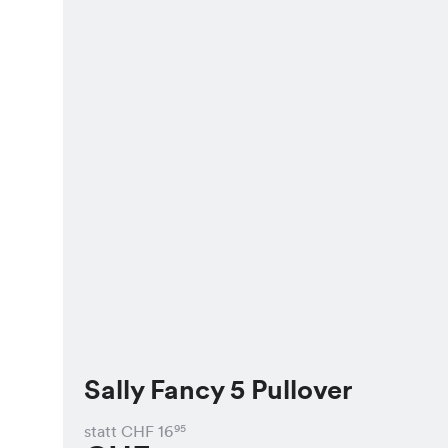
Sally Fancy 5 Pullover
statt CHF
16
95