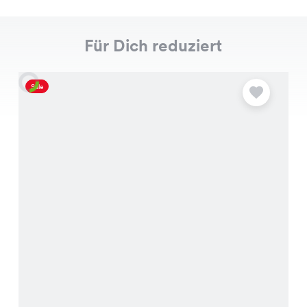
Für Dich reduziert
Sale
S