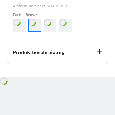
Artikelnummer 22576815-810
Farbe:
Brown
Produktbeschreibung
Entdecke unsere Lola Shorts, die
perfekte Ergänzung für Deine
Sommergarderobe. Aktuell im
Angebot, sind diese Shorts nicht nur
stylisch, sondern auch unglaublich
günstig. Mit ihrem regulären Preis von