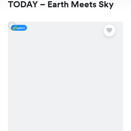
TODAY – Earth Meets Sky
Angebot
A