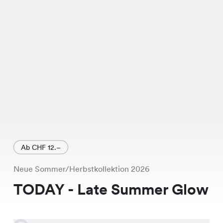
CHF 19.95, kannst Du sie jetzt für nur
CHF 6.95 ergattern.
Die Lola Shorts sind in den Farben
Offwhite, Brown, Fango und Schwarz
erhältlich. Diese vielfältige
Farbauswahl ermöglicht es Dir, sie mit
fast allem in Deinem Kleiderschrank zu
kombinieren. Egal ob für einen
entspannten Tag am Strand oder einen
Ab CHF 12.–
Abend in der Stadt, diese Shorts sind
Neue Sommer/Herbstkollektion 2026
ein absolutes Must-Have.
TODAY - Late Summer Glow
Was die Lola Shorts besonders macht,
ist ihr Schnitt und die hochwertige