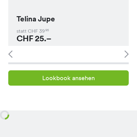
Telina Jupe
statt CHF
39
95
CHF
25.–
Lookbook ansehen