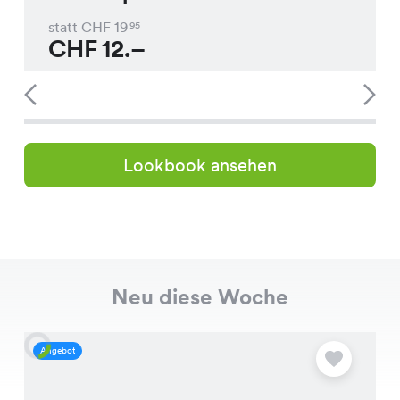
statt CHF
19
95
CHF
12.–
Lookbook ansehen
Neu diese Woche
Angebot
A