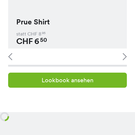
Prue Shirt
statt CHF
8
95
CHF
6
50
Lookbook ansehen