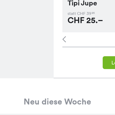
Tipi Jupe
statt CHF
39
95
CHF
25.–
L
Neu diese Woche