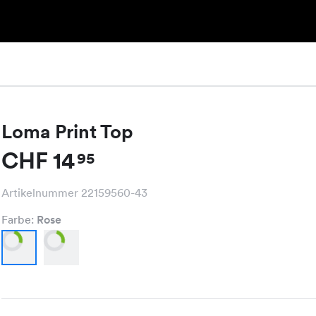
Loma Print Top
CHF 14
95
Artikelnummer 22159560-43
Farbe:
Rose