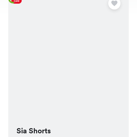
Sale
S
Sia Shorts