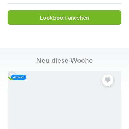
Lookbook ansehen
Neu diese Woche
Angebot
A