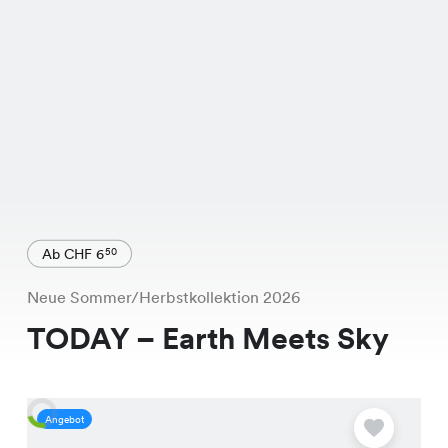
Ab CHF 6
50
Neue Sommer/Herbstkollektion 2026
TODAY – Earth Meets Sky
Angebot
A