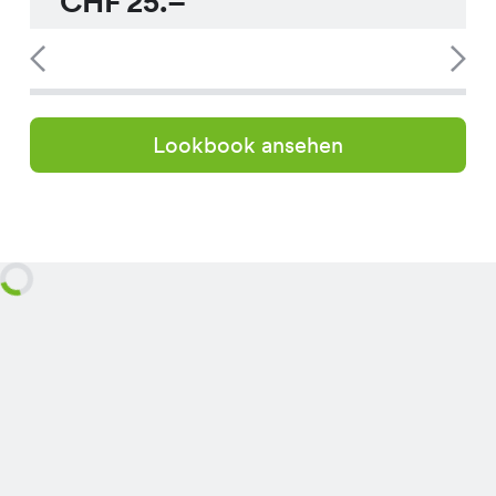
CHF
25.–
Lookbook ansehen