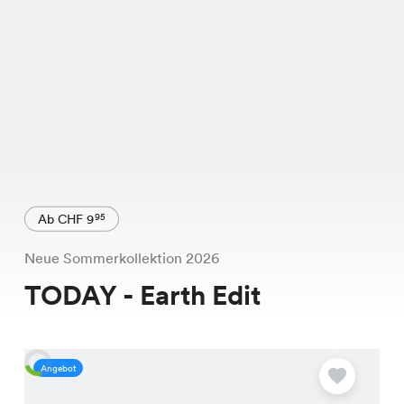
Ab CHF 9
95
Neue Sommerkollektion 2026
TODAY - Earth Edit
Angebot
A