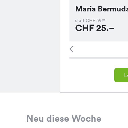
Maria Bermud
statt CHF
39
95
CHF
25.–
L
Neu diese Woche