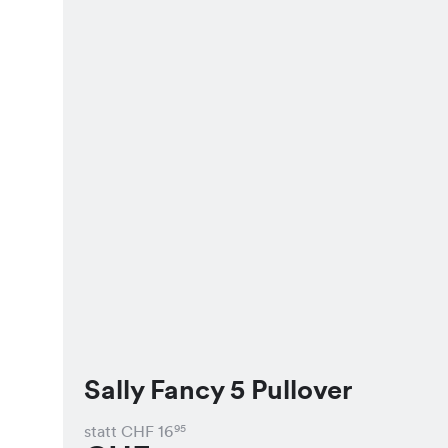
Sally Fancy 5 Pullover
statt CHF
16
95