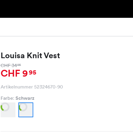
Louisa Knit Vest
CHF 34
95
CHF 9
95
Artikelnummer 52324670-90
Farbe:
Schwarz