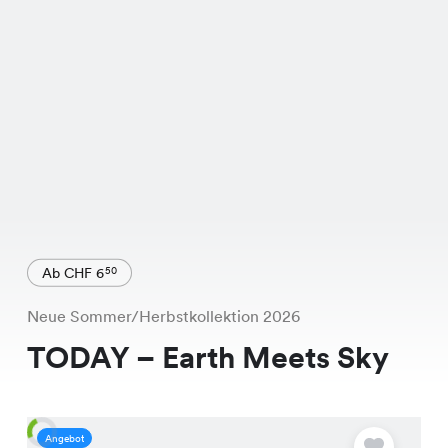
Ab CHF 6
50
Neue Sommer/Herbstkollektion 2026
TODAY – Earth Meets Sky
Angebot
A