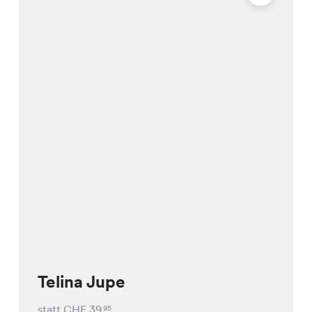
Telina Jupe
statt CHF
39
95