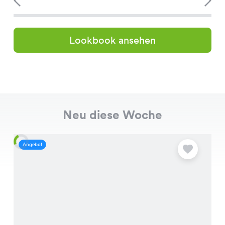
Lookbook ansehen
Neu diese Woche
Angebot
A