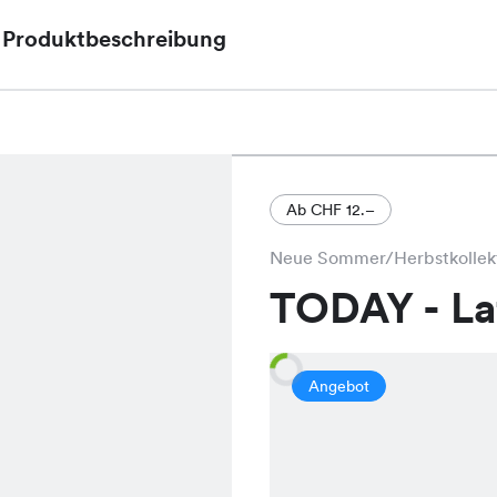
Produktbeschreibung
Das Lulu Kleid, ein eleganter und zeitloser Schnit
29.95 in den ansprechenden Farben Khaki, Rauchb
Ab CHF 12.–
Neue Sommer/Herbstkollek
TODAY - L
Angebot