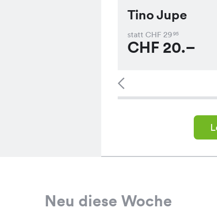
Tino Jupe
statt CHF
29
95
CHF
20.–
L
Neu diese Woche