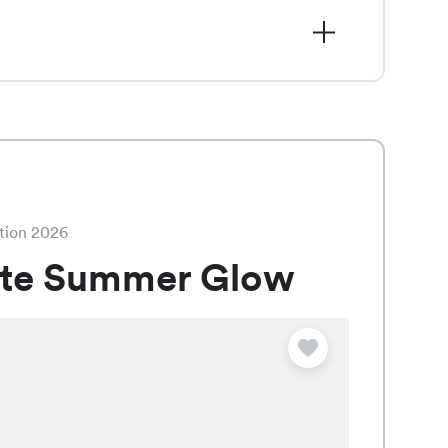
t, ist nun für nur CHF 24.95 statt CHF
lau, Braun und Schwarz erhältlich.
tion 2026
ate Summer Glow
Angebot