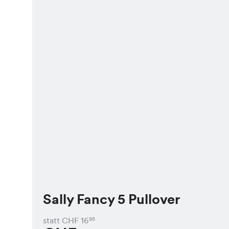
Sally Fancy 5 Pullover
statt CHF
16
95