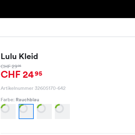
Lulu Kleid
CHF 29
95
CHF 24
95
Artikelnummer 32605170-642
Farbe:
Rauchblau