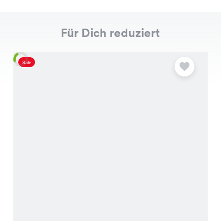
Für Dich reduziert
Sale
S