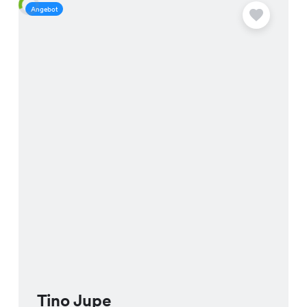
Angebot
A
Tino Jupe