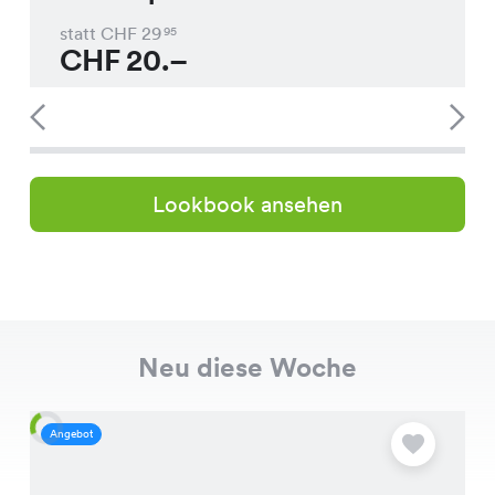
statt CHF
29
95
CHF
20.–
Lookbook ansehen
Neu diese Woche
Angebot
A