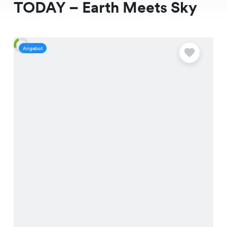
TODAY – Earth Meets Sky
Angebot
A