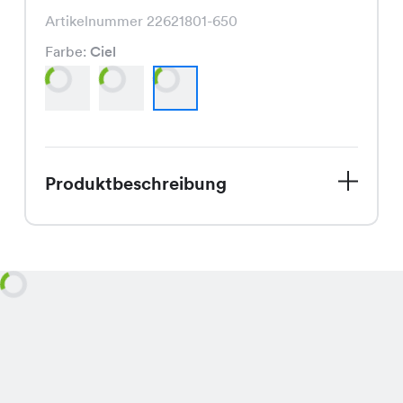
Artikelnummer 22621801-650
Farbe:
Ciel
Produktbeschreibung
Das Lumi Shirt, erhältlich in den
Farben Weiss, Marine und Ciel,
überzeugt mit seinem modischen
Schnitt und ist aktuell im Sale für nur
CHF 3.95 statt CHF 7.95 erhältlich.