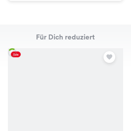
Für Dich reduziert
Sale
S