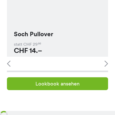
Soch Pullover
statt CHF
29
95
CHF
14.–
Lookbook ansehen