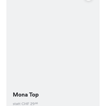
Mona Top
statt CHF
29
95