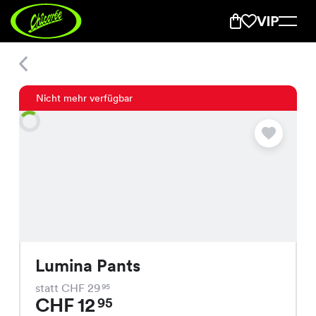
Lumina Pants
Nicht mehr verfügbar
Lumina Pants
statt CHF 29
95
CHF 12
95