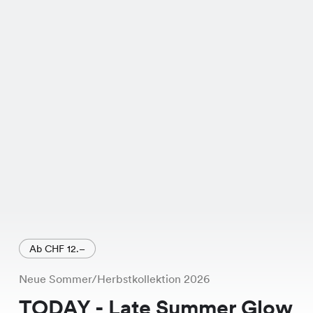
Beige, Taupe und Schwarz erhältlich
ist, und verleiht jedem Outfit einen
stilvollen Touch.
Ab CHF 12.–
Neue Sommer/Herbstkollektion 2026
TODAY - Late Summer Glow