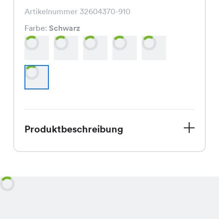
Artikelnummer 32604370-910
Farbe:
Schwarz
Produktbeschreibung
Die Lumina Pants, aktuell im Angebot
für nur CHF 12.95 statt CHF 29.95, ist
eine modisch geschnittene Hose, die
in den Farben Khaki, Rauchblau, Braun,