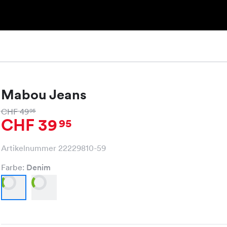
Mabou Jeans
CHF 49
95
CHF 39
95
Artikelnummer 22229810-59
Farbe:
Denim