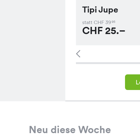
Tipi Jupe
statt CHF
39
95
CHF
25.–
L
Neu diese Woche