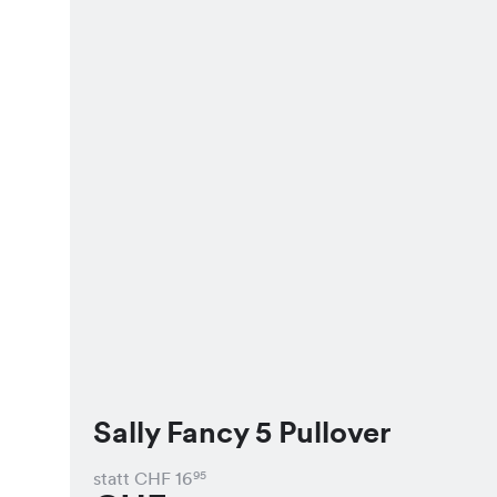
Sally Fancy 5 Pullover
statt CHF
16
95