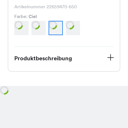
Artikelnummer 22659470-650
Farbe:
Ciel
Produktbeschreibung
Das Malyn Top, ein klassisch
geschnittenes Shirt, ist nun für nur
CHF 4.95 statt CHF 9.95 in den
Farben Weiss, Marine, Ciel und
Schwarz erhältlich.