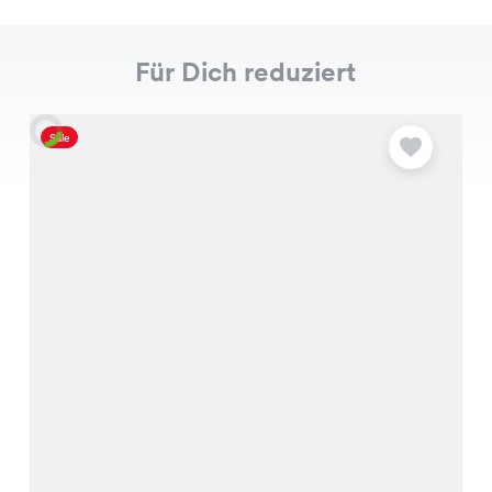
Für Dich reduziert
Sale
S