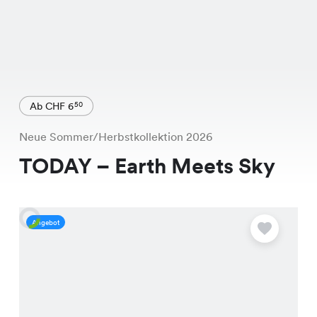
Ab CHF 6
50
Neue Sommer/Herbstkollektion 2026
TODAY – Earth Meets Sky
Angebot
A