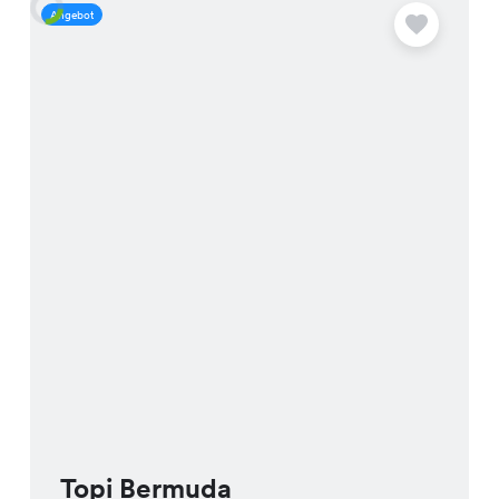
Angebot
A
Topi Bermuda