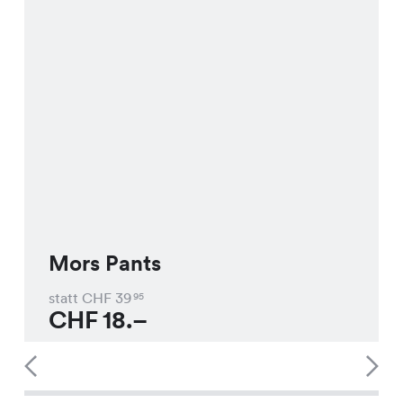
Mors Pants
statt CHF
39
95
CHF
18.–