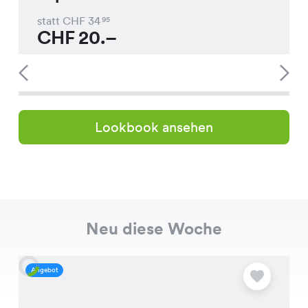
statt CHF
34
95
CHF
20.–
Lookbook ansehen
Neu diese Woche
Angebot
A