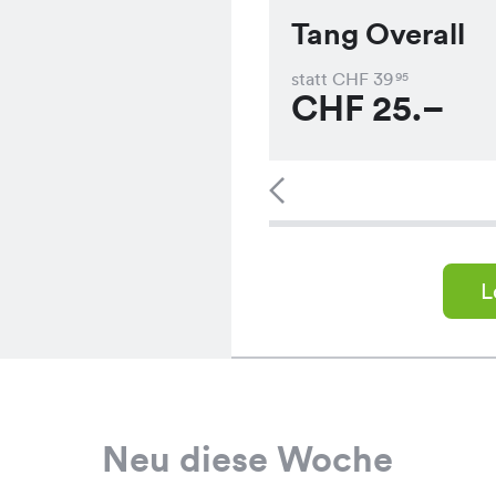
Tang Overall
statt CHF
39
95
CHF
25.–
L
Neu diese Woche