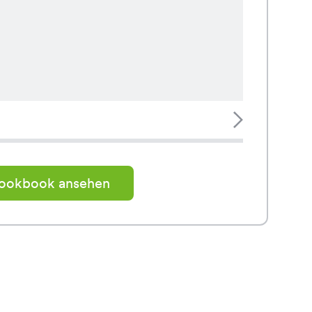
Tedi T
statt CHF
CHF
ookbook ansehen