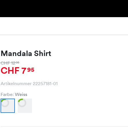
Mandala Shirt
CHF 12
95
CHF 7
95
Artikelnummer 22257181-01
Farbe:
Weiss