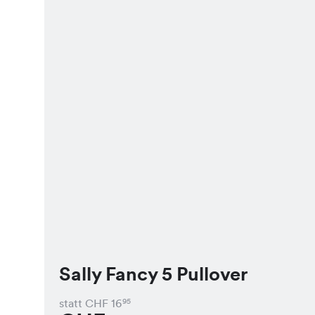
Sally Fancy 5 Pullover
statt CHF
16
95