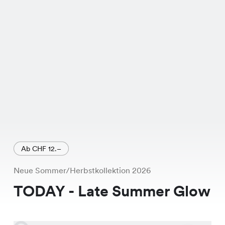
momentan im Sale! Statt CHF 19.95
kostet es jetzt nur noch CHF 9.95. Das
Marry Set ist exklusiv in unseren
Chicorée Filialen erhältlich. Also,
komm vorbei und probiere es an. Es
wartet ein tolles Schnäppchen auf
Dich!
Ab CHF 12.–
Neue Sommer/Herbstkollektion 2026
TODAY - Late Summer Glow