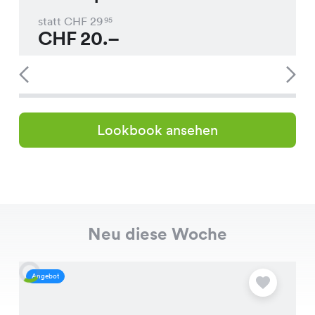
statt CHF
29
95
CHF
20.–
Lookbook ansehen
Neu diese Woche
Angebot
A