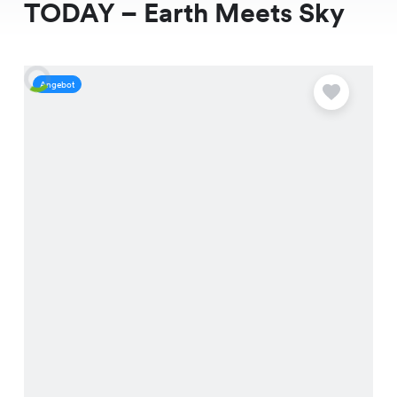
TODAY – Earth Meets Sky
Angebot
A