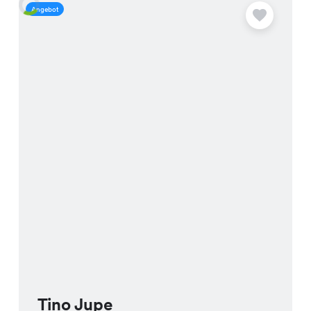
Angebot
A
Tino Jupe