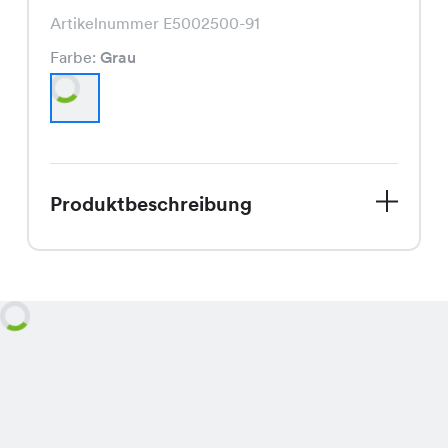
Artikelnummer E5002500-91
Farbe:
Grau
Produktbeschreibung
Entdecke das Marry Set, ein Must-
Have für die Spätsommer Garderobe.
Dieses Shirt in elegantem Grau
besticht durch seinen schmeichelnden
Schnitt und die hochwertige
Verarbeitung. Und das Beste? Es ist