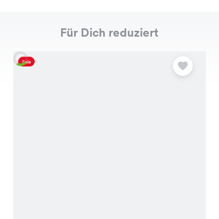
Für Dich reduziert
Sale
S