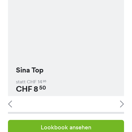
Sina Top
statt CHF
14
95
CHF
8
50
Lookbook ansehen