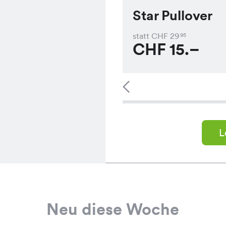
Star Pullover
statt CHF
29
95
CHF
15.–
L
Neu diese Woche