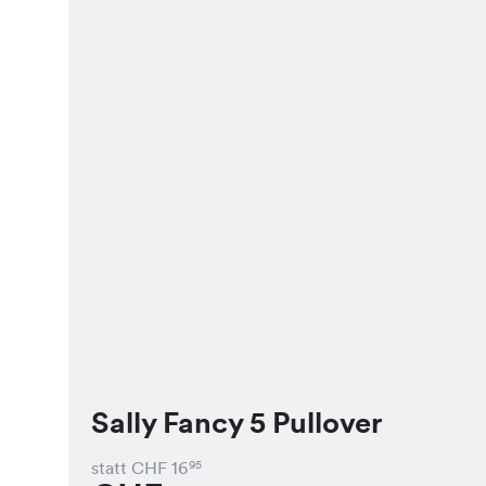
Sally Fancy 5 Pullover
statt CHF
16
95