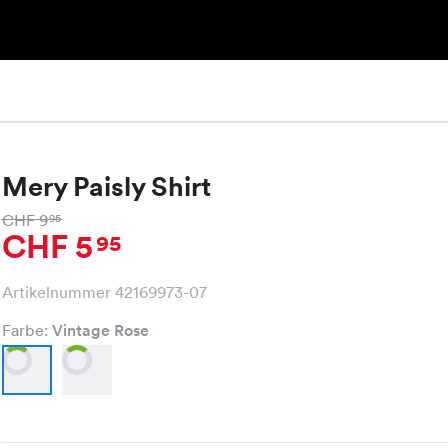
Mery Paisly Shirt
CHF 9
95
CHF 5
95
Artikelnummer 42169973-07
Farbe:
Vintage Rose