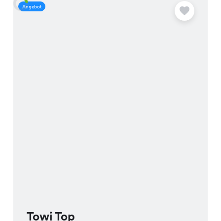
Deinen Besuch!
Angebot
A
Towi Top