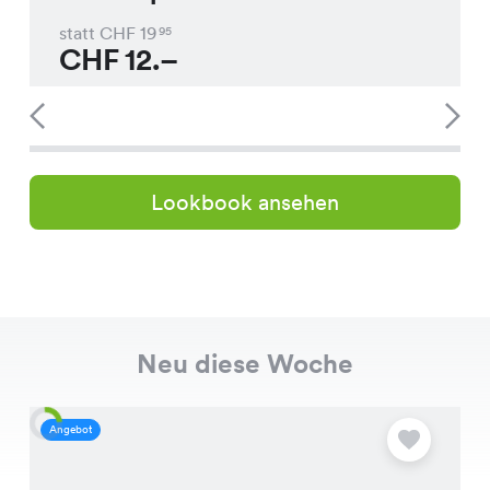
statt CHF
19
95
CHF
12.–
Lookbook ansehen
Neu diese Woche
Angebot
A