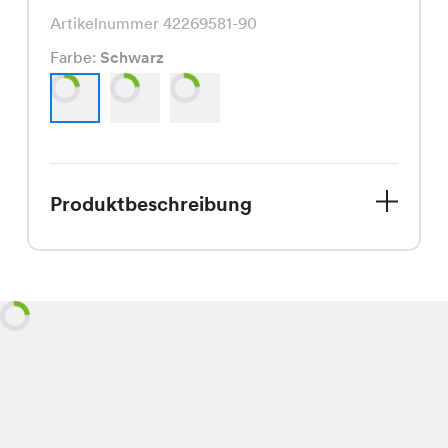
Artikelnummer 42269581-90
Farbe:
Schwarz
Produktbeschreibung
Entdecke die Mery Young Leggings,
eine Hosen, die Du einfach lieben
wirst. Mit ihrem schmeichelnden
Schnitt und den trendigen Farben
Schwarz, Anthrazit und Black Print, ist
sie die perfekte Ergänzung für Deine