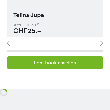
Telina Jupe
statt CHF
39
95
CHF
25.–
Lookbook ansehen