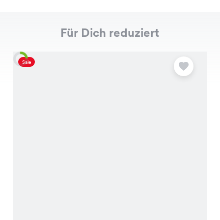
Für Dich reduziert
Sale
S