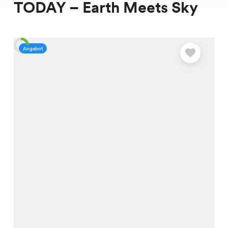
TODAY – Earth Meets Sky
Angebot
A