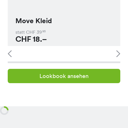
Move Kleid
statt CHF
39
95
CHF
18.–
Lookbook ansehen