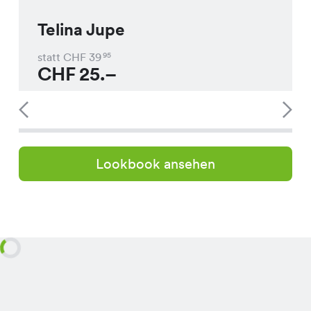
Telina Jupe
statt CHF
39
95
CHF
25.–
Lookbook ansehen