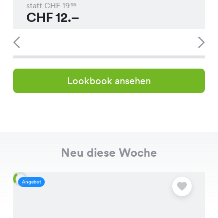
statt CHF
19
95
CHF
12.–
Lookbook ansehen
Neu diese Woche
Angebot
A