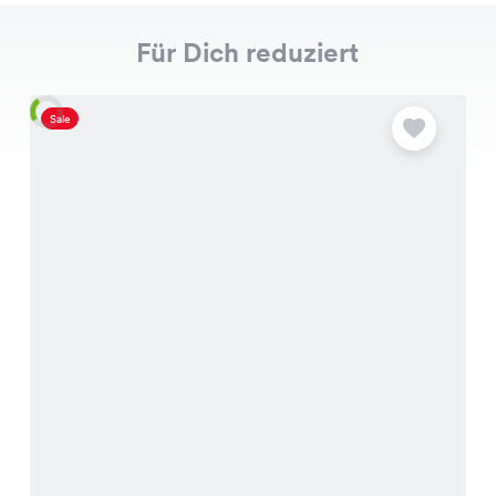
Für Dich reduziert
Sale
S