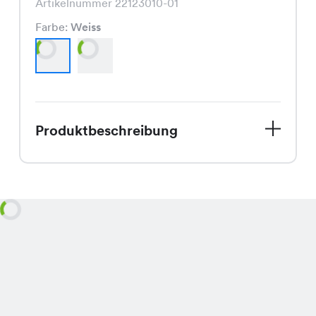
Artikelnummer 22123010-01
Farbe:
Weiss
Produktbeschreibung
Entdecke die Frühlingskollektion mit
unserer neuen Miami Stripe Capri
Hose. Mit einem Preis von CHF 34.95
ist sie ein absolutes Must-Have für
diese Saison. Ihre frischen Farben
Weiss und Offwhite bringen den
Frühling direkt in Deinen