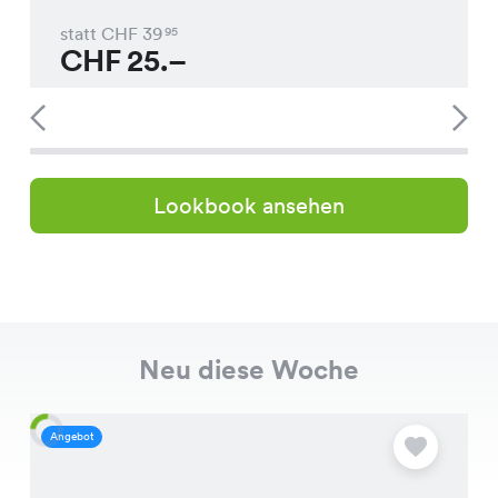
statt CHF
39
95
CHF
25.–
Lookbook ansehen
Neu diese Woche
Angebot
A