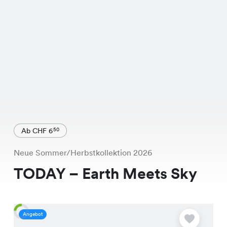
Ab CHF 6
50
Neue Sommer/Herbstkollektion 2026
TODAY – Earth Meets Sky
Angebot
A