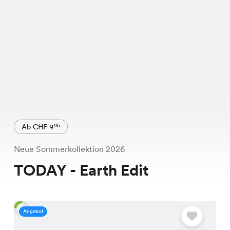
Ab CHF 9
95
Neue Sommerkollektion 2026
TODAY - Earth Edit
Angebot
A