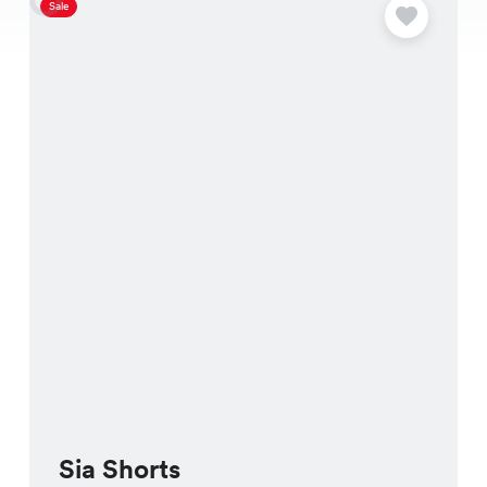
Sale
S
Sia Shorts