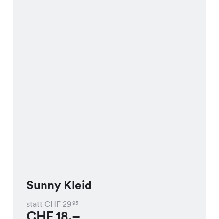
Sunny Kleid
statt CHF
29
95
CHF
18.–