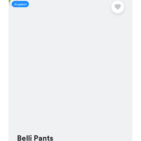
Angebot
A
Belli Pants