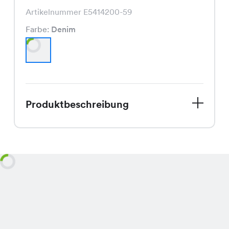
Artikelnummer E5414200-59
Farbe:
Denim
Produktbeschreibung
Entdecke unser Mike Kleid, das
perfekte Kleid für den Spätsommer.
Aktuell im Sale für nur CHF 12.95 statt
dem regulären Preis von CHF 29.95,
ist dieses Kleid ein echtes
Schnäppchen. In der angesagten