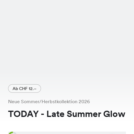
Farbe Denim passt es perfekt zu
Deinem sommerlichen Teint. Das Mike
Kleid überzeugt durch seinen lässigen
Schnitt und die hochwertige
Verarbeitung. Du wirst es lieben, wie
bequem und stylisch es ist. Sichere Dir
jetzt dieses Must-Have für Deinen
Kleiderschrank!
Ab CHF 12.–
Neue Sommer/Herbstkollektion 2026
TODAY - Late Summer Glow