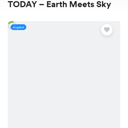
TODAY – Earth Meets Sky
Angebot
A