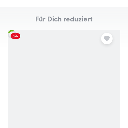
Für Dich reduziert
Sale
S