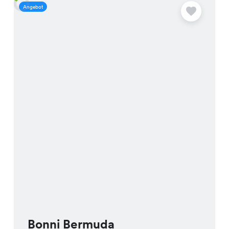
Angebot
A
Bonni Bermuda