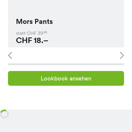
Mors Pants
statt CHF
39
95
CHF
18.–
Lookbook ansehen