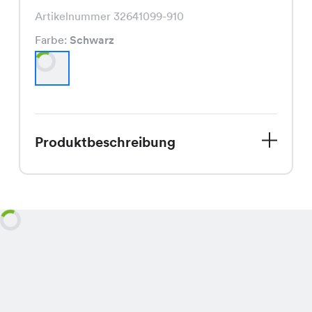
Artikelnummer 32641099-910
Farbe:
Schwarz
Produktbeschreibung
Das Mina Kleid, aktuell im Sale für nur
CHF 17.45 statt CHF 34.95, ist ein
elegantes schwarzes Kleid mit einem
schmeichelhaften Schnitt, das jedem
Anlass einen Hauch von Raffinesse
verleiht.