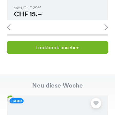
statt CHF
29
95
CHF
15.–
Lookbook ansehen
Neu diese Woche
Angebot
A