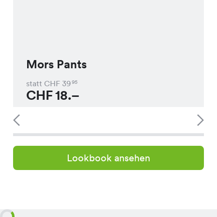
Mors Pants
statt CHF
39
95
CHF
18.–
Lookbook ansehen