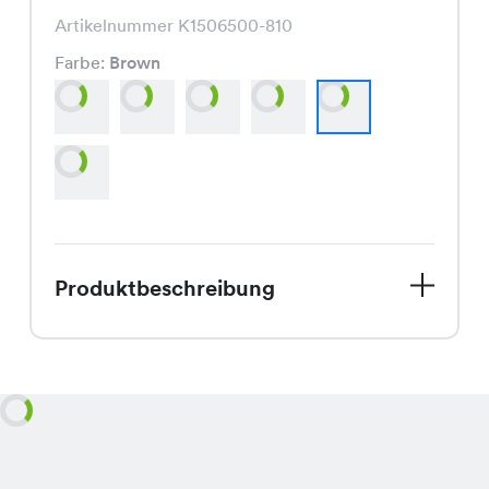
Artikelnummer K1506500-810
Farbe:
Brown
Produktbeschreibung
Die Mint Shorts, aktuell im Angebot
für nur CHF 9.95 statt CHF 29.95, ist
eine modisch geschnittene Hose, die
in den Farben Weiss, Khaki, Rose,