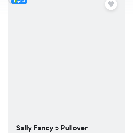
Angebot
A
Sally Fancy 5 Pullover