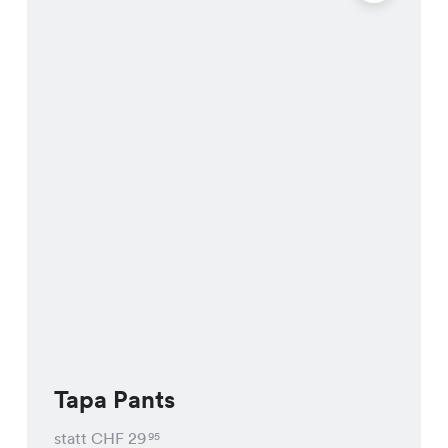
Tapa Pants
statt CHF
29
95