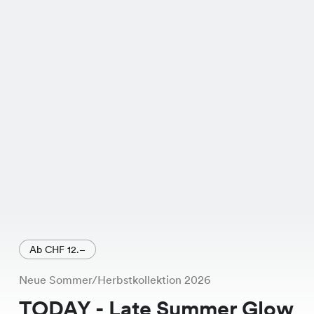
Denim, Braun und Schwarz erhältlich
ist und jedem Outfit einen frischen
Touch verleiht.
Ab CHF 12.–
Neue Sommer/Herbstkollektion 2026
TODAY - Late Summer Glow