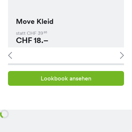
Move Kleid
statt CHF
39
95
CHF
18.–
Lookbook ansehen