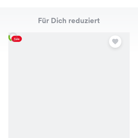
Für Dich reduziert
Sale
S