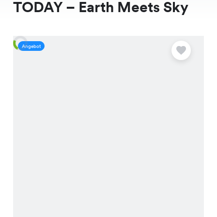
TODAY – Earth Meets Sky
Angebot
A