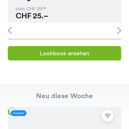
statt CHF
39
95
CHF
25.–
Lookbook ansehen
Neu diese Woche
Angebot
A