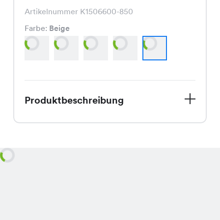
Artikelnummer K1506600-850
Farbe:
Beige
Produktbeschreibung
Die Minta Shorts, aktuell im Angebot
für nur CHF 9.95 statt CHF 29.95, ist
ein modischer Hingucker in den
Farben Marine, Sky, Brown, Fango und
Beige, die sich durch ihren bequemen
Schnitt perfekt an jede Figur anpasst.