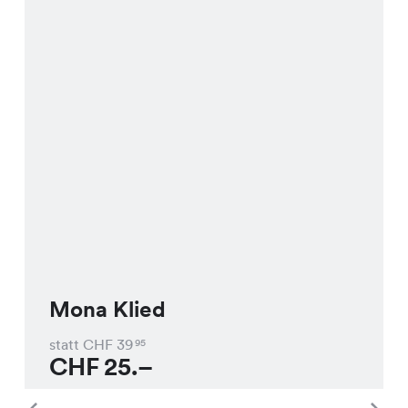
Mona Klied
statt CHF
39
95
CHF
25.–