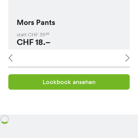
Mors Pants
statt CHF
39
95
CHF
18.–
Lookbook ansehen