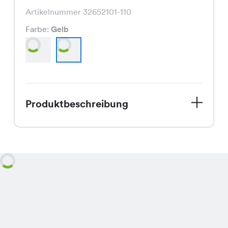
Artikelnummer 32652101-110
Farbe:
Gelb
Produktbeschreibung
Das Mira Shirt, aktuell im Sale für nur
CHF 4.95 statt CHF 9.95, ist ein
modisches Shirt in den frischen Farben
Weiss und Gelb, das durch seinen
bequemen Schnitt überzeugt.