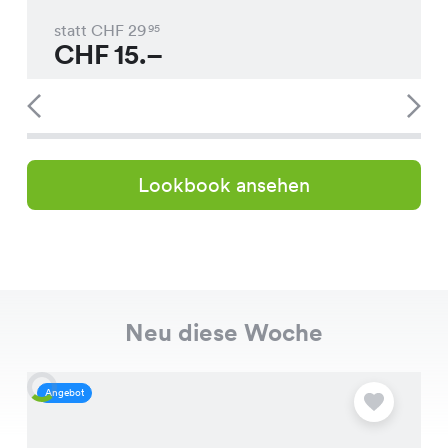
statt CHF
29
95
CHF
15.–
Lookbook ansehen
Neu diese Woche
Angebot
A