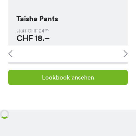
Taisha Pants
statt CHF
24
95
CHF
18.–
Lookbook ansehen