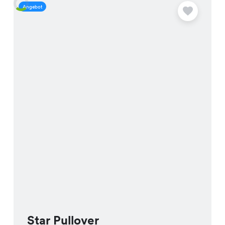
Angebot
A
Star Pullover