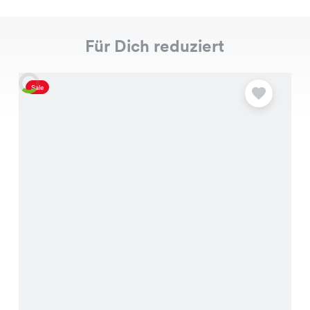
Für Dich reduziert
Sale
S