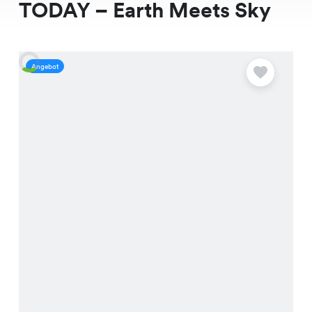
TODAY – Earth Meets Sky
Angebot
A