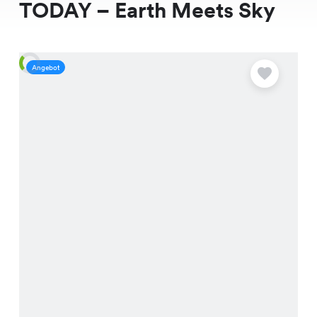
TODAY – Earth Meets Sky
Angebot
A