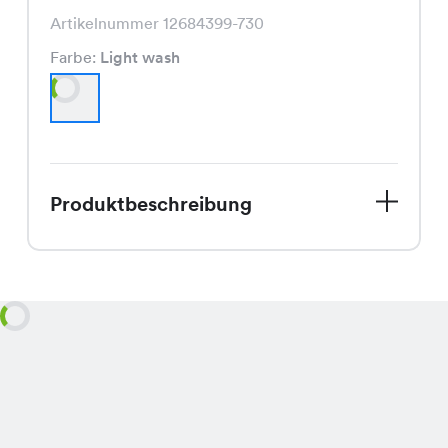
Artikelnummer 12684399-730
Farbe:
Light wash
Produktbeschreibung
Die Mirella Shorts, eine Jeans in Light
Wash, ist aktuell im Sale für nur CHF
17.45 statt dem regulären Preis von
CHF 34.95 erhältlich und besticht
durch ihren modischen Schnitt.