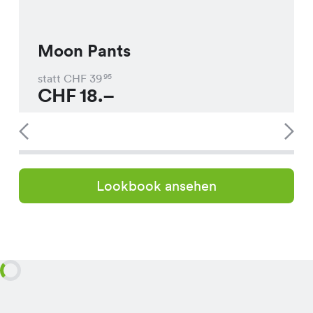
Moon Pants
statt CHF
39
95
CHF
18.–
Lookbook ansehen