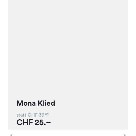
Mona Klied
statt CHF
39
95
CHF
25.–