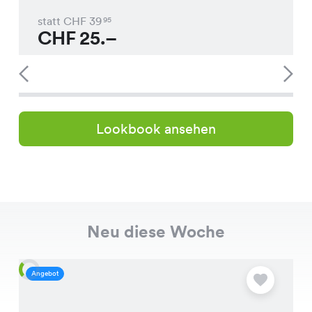
statt CHF
39
95
CHF
25.–
Lookbook ansehen
Neu diese Woche
Angebot
A