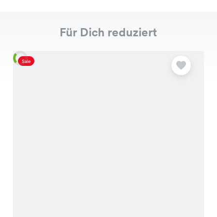
Für Dich reduziert
Sale
S