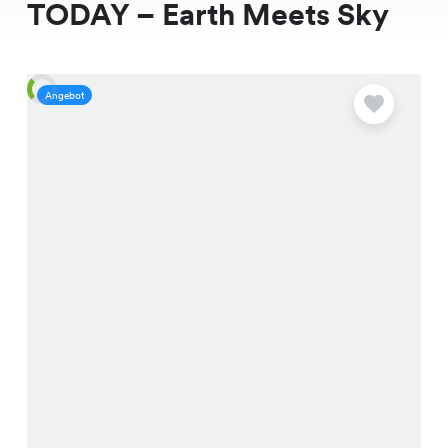
TODAY – Earth Meets Sky
Angebot
A