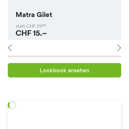
Matra Gilet
statt CHF
29
95
CHF
15.–
Lookbook ansehen