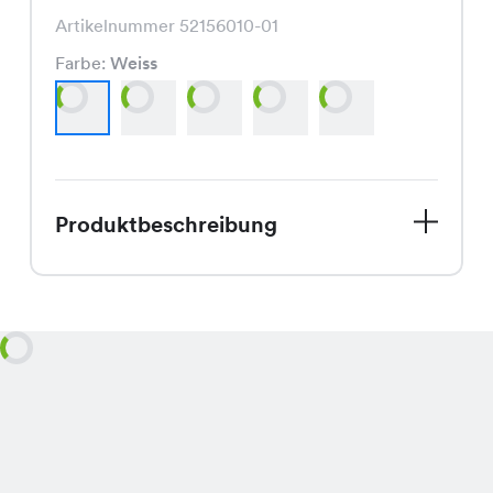
Artikelnummer 52156010-01
Farbe:
Weiss
Produktbeschreibung
Entdecke das trendige Monki Shirt,
jetzt im Sale bei Chicorée, Deinem
Lieblingsgeschäft mit über 170 Filialen
in der ganzen Schweiz. Ursprünglich
für CHF 9.95 erhältlich, kannst Du
dieses Must-Have jetzt für nur CHF