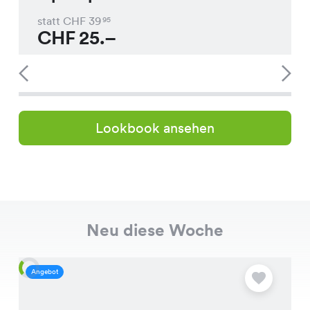
statt CHF
39
95
CHF
25.–
Lookbook ansehen
Neu diese Woche
Angebot
A