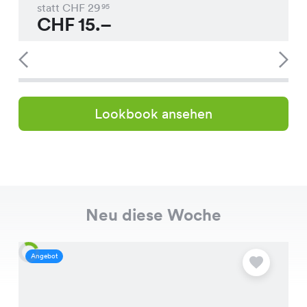
statt CHF
29
95
CHF
15.–
Lookbook ansehen
Neu diese Woche
Angebot
A