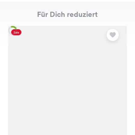
Für Dich reduziert
Sale
S