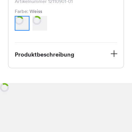
Artikelnummer 12110901-01
Farbe:
Weiss
Produktbeschreibung
Willkommen Frühling! Unser Mood
Shirt ist genau das Richtige für die
ersten warmen Tage. Mit seinem Preis
von CHF 12.95 ist es ein echtes
Schnäppchen und ein Must-Have für
jede Garderobe.