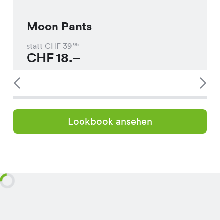
Moon Pants
statt CHF
39
95
CHF
18.–
Lookbook ansehen