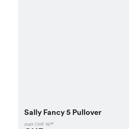
Sally Fancy 5 Pullover
statt CHF
16
95