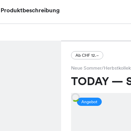
Produktbeschreibung
Das Nama Kleid, aktuell im Angebot für nur CHF 2
seinen schmeichelnden Schnitt und ist in den el
Schwarz erhältlich.
Ab CHF 12.–
Neue Sommer/Herbstkollek
TODAY — S
Angebot