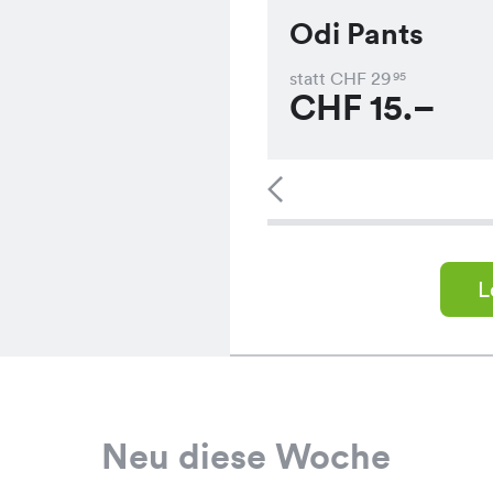
Odi Pants
statt CHF
29
95
CHF
15.–
L
Neu diese Woche