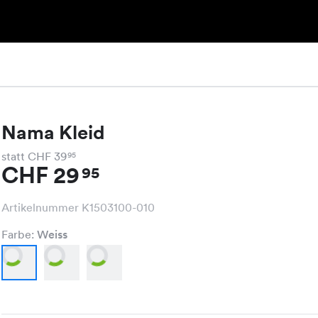
Nama Kleid
statt CHF 39
95
CHF 29
95
Artikelnummer K1503100-010
Farbe:
Weiss