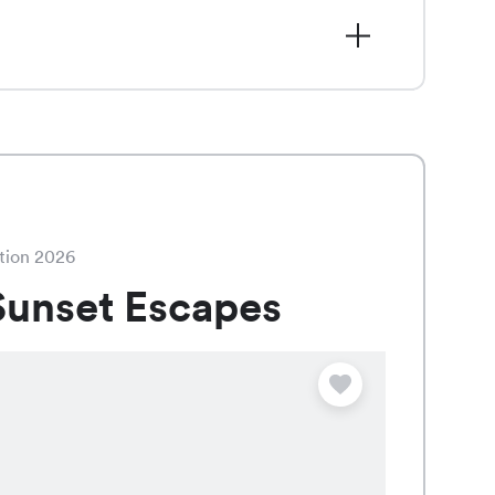
9.95 statt CHF 39.95, besticht durch
eganten Farben Weiss, Fango und
tion 2026
unset Escapes
Angebot