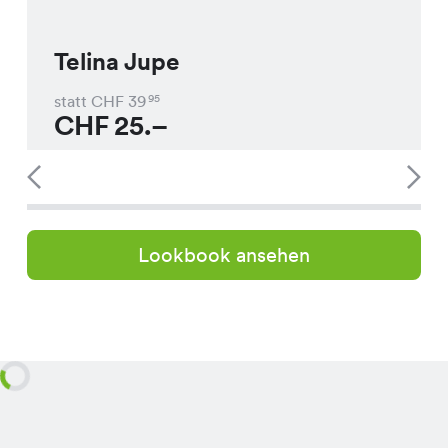
Telina Jupe
statt CHF
39
95
CHF
25.–
Lookbook ansehen