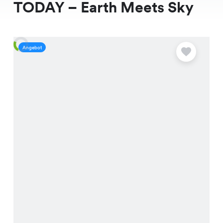
TODAY – Earth Meets Sky
Angebot
A