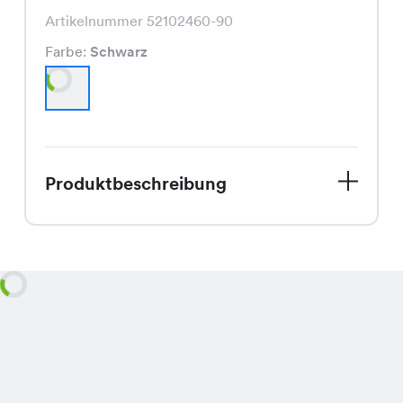
Artikelnummer 52102460-90
Farbe:
Schwarz
Produktbeschreibung
Entdecke die elegante Natalia Bluse,
jetzt zum Sonderpreis von nur CHF
16.95 statt CHF 19.95! Diese Bluse ist
ein echter Hingucker in klassischem
Schwarz, perfekt für die warmen
Sommertage. Mit ihrem