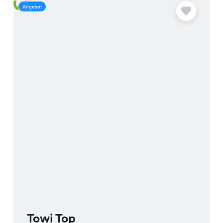
Angebot
A
Towi Top