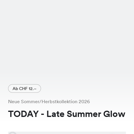
schmeichelnden Schnitt und der
hochwertigen Verarbeitung ist sie ein
Must-Have für jede modebewusste
Frau. Sie ist nicht nur bequem,
sondern auch vielseitig kombinierbar.
Nutze jetzt die Chance und sichere Dir
dieses tolle Angebot in unserem Sale!
Du wirst die Natalia Bluse lieben!
Ab CHF 12.–
Neue Sommer/Herbstkollektion 2026
TODAY - Late Summer Glow