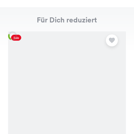
Für Dich reduziert
Sale
S