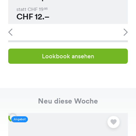
statt CHF
19
95
CHF
12.–
Lookbook ansehen
Neu diese Woche
Angebot
A