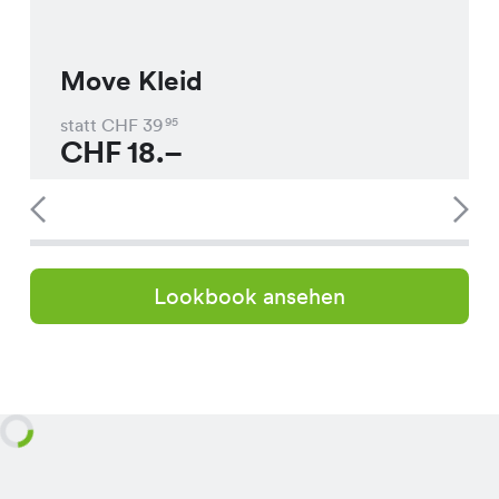
Move Kleid
statt CHF
39
95
CHF
18.–
Lookbook ansehen