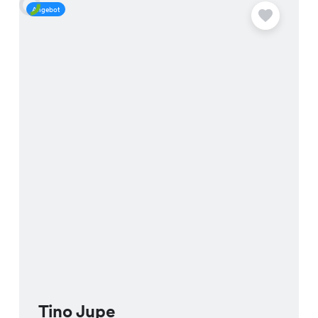
Angebot
A
Tino Jupe