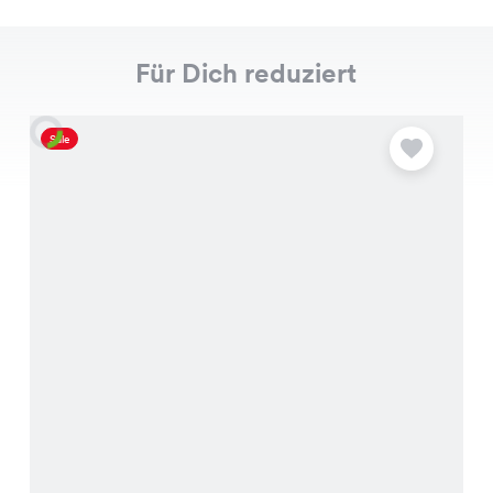
Für Dich reduziert
Sale
S