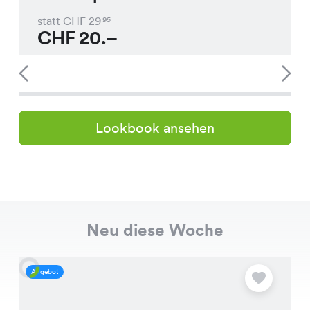
statt CHF
29
95
CHF
20.–
Lookbook ansehen
Neu diese Woche
Angebot
A