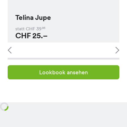
Telina Jupe
statt CHF
39
95
CHF
25.–
Lookbook ansehen