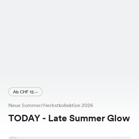
für CHF 49.95 erhältlich, kannst Du
dieses Kleid jetzt für nur CHF 39.95
ergattern. Es ist also nicht nur
modisch, sondern auch unglaublich
günstig. Du kannst es in einer unserer
über 170 Chicorée Filialen in der
ganzen Schweiz finden. Also, worauf
wartest Du noch? Komm vorbei und
hol Dir Dein neues Lieblingskleid!
Ab CHF 12.–
Neue Sommer/Herbstkollektion 2026
TODAY - Late Summer Glow