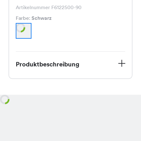
Artikelnummer F6122500-90
Farbe:
Schwarz
Produktbeschreibung
Entdecke das Nati Kleid in der Farbe
Schwarz, das perfekte Kleid für den
Sommer. Mit seinem schmeichelnden
Schnitt und seiner hervorragenden
Verarbeitung wirst Du sicherlich alle
Blicke auf Dich ziehen. Ursprünglich