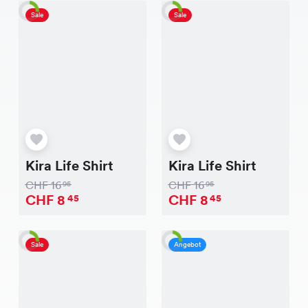
Navy und Taupe erhältlich, besticht es
Sale
Sale
durch seinen schmeichelnden Schnitt und
die hochwertige Verarbeitung. Dieses Shirt
ist exklusiv in unseren Chicorée Filialen
erhältlich. Also, worauf wartest Du noch?
Komm vorbei und probiere das New Ann
Shirt an, wir freuen uns auf Deinen Besuch!
Kira Life Shirt
Kira Life Shirt
CHF
16
CHF
16
95
95
CHF
8
CHF
8
45
45
Sale
Angebot