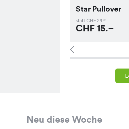
Star Pullover
statt CHF
29
95
CHF
15.–
L
Neu diese Woche