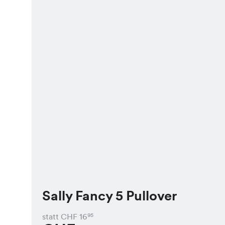
Sally Fancy 5 Pullover
statt CHF
16
95