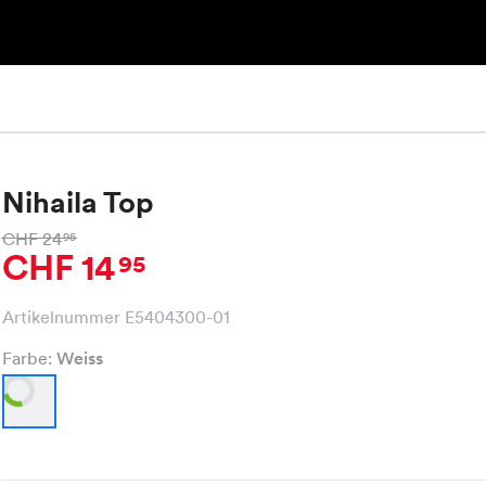
Nihaila Top
CHF 24
95
CHF 14
95
Artikelnummer E5404300-01
Farbe:
Weiss