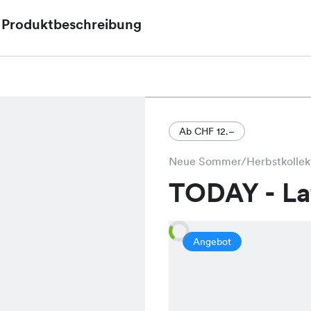
Produktbeschreibung
Das Nora Print Kleid, aktuell im Sale für nur CHF 
CHF 34.95, ist ein charmantes Kleidungsstück in
Print, das durch seinen schmeichelnden Schnitt un
besticht.
Ab CHF 12.–
Neue Sommer/Herbstkollek
TODAY - L
Angebot