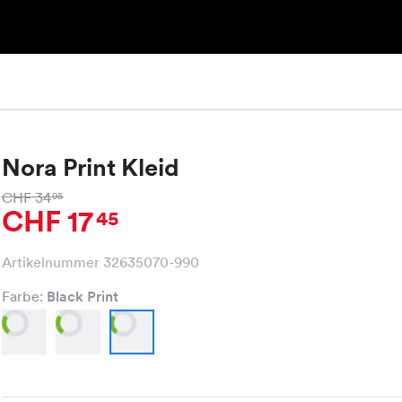
Nora Print Kleid
CHF 34
95
CHF 17
45
Artikelnummer 32635070-990
Farbe:
Black Print