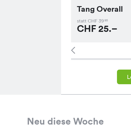
Tang Overall
statt CHF
39
95
CHF
25.–
L
Neu diese Woche