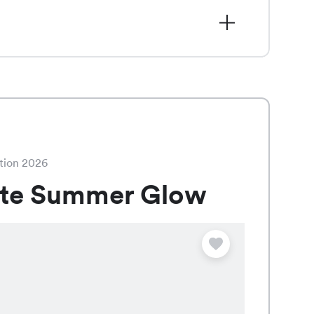
17.45 statt dem regulären Preis von
 den Farben Weiss, Schwarz und Black
d die attraktiven Farbvarianten
tion 2026
ate Summer Glow
Angebot