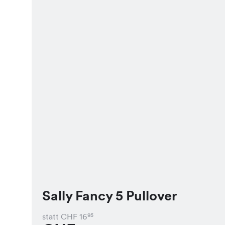
Sally Fancy 5 Pullover
statt CHF
16
95