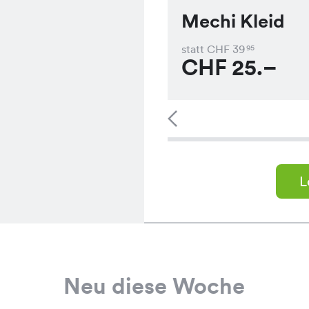
Mechi Kleid
statt CHF
39
95
CHF
25.–
L
Neu diese Woche