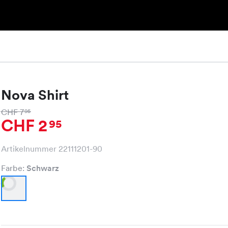
Nova Shirt
CHF 7
95
CHF 2
95
Artikelnummer 22111201-90
Farbe:
Schwarz