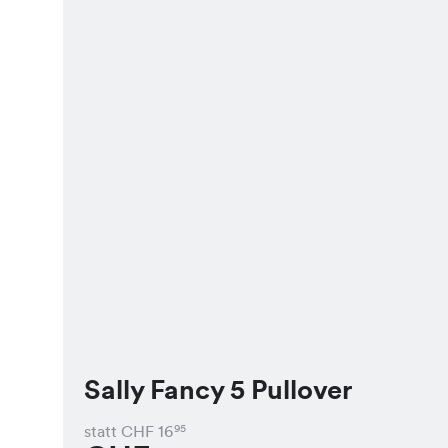
Sally Fancy 5 Pullover
statt CHF
16
95